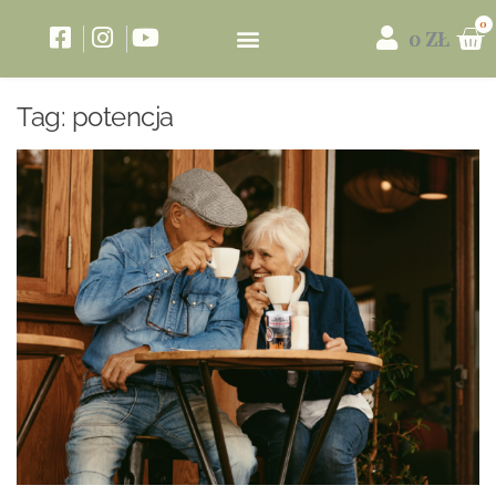
0
ZŁ
Tag:
potencja