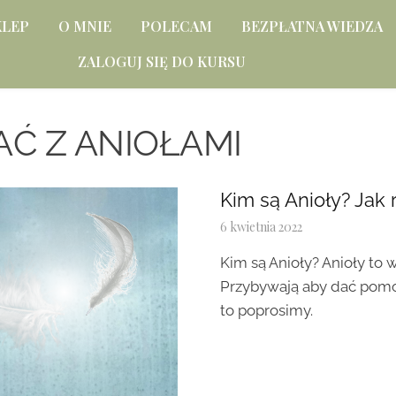
KLEP
O MNIE
POLECAM
BEZPŁATNA WIEDZA
ZALOGUJ SIĘ DO KURSU
Ć Z ANIOŁAMI
Kim są Anioły? Jak
6 kwietnia 2022
Kim są Anioły? Anioły to 
Przybywają aby dać pomoc,
to poprosimy.