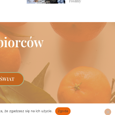
rośliny
biorców
 ŚWIAT
a, że zgadzasz się na ich użycie.
Zgoda