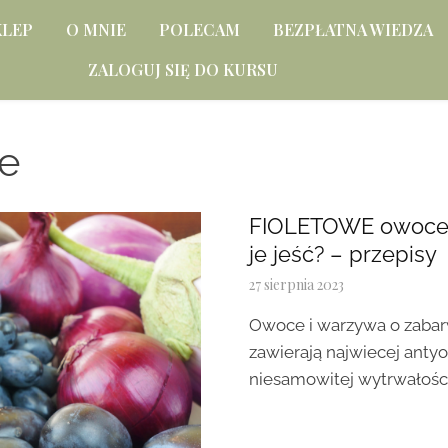
KLEP
O MNIE
POLECAM
BEZPŁATNA WIEDZA
ZALOGUJ SIĘ DO KURSU
e
FIOLETOWE owoce i
je jeść? – przepisy
27 sierpnia 2023
Owoce i warzywa o zabar
zawierają najwiecej antyo
niesamowitej wytrwałości