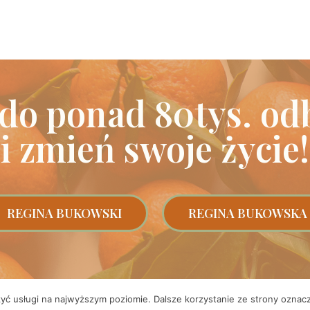
 do ponad 80tys. od
i zmień swoje życie!
REGINA BUKOWSKI
REGINA BUKOWSKA
zyć usługi na najwyższym poziomie. Dalsze korzystanie ze strony oznacz
Polityka prywatności
|
Regulamin sklepu