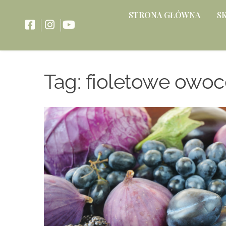
STRONA GŁÓWNA
S
Tag:
fioletowe owoc