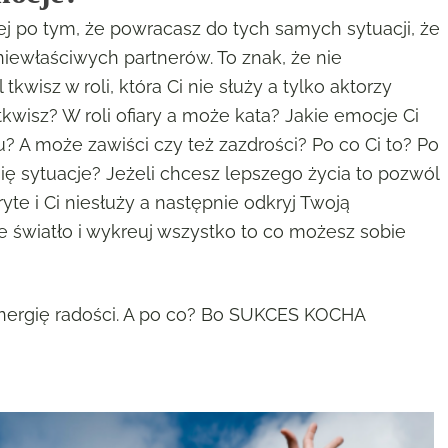
j po tym, że powracasz do tych samych sytuacji, że
 niewłaściwych partnerów. To znak, że nie
tkwisz w roli, która Ci nie służy a tylko aktorzy
 tkwisz? W roli ofiary a może kata? Jakie emocje Ci
u? A może zawiści czy też zazdrości? Po co Ci to? Po
się sytuacje? Jeżeli chcesz lepszego życia to pozwól
te i Ci niesłuży a następnie odkryj Twoją
e światło i wykreuj wszystko to co możesz sobie
energię radości. A po co? Bo SUKCES KOCHA