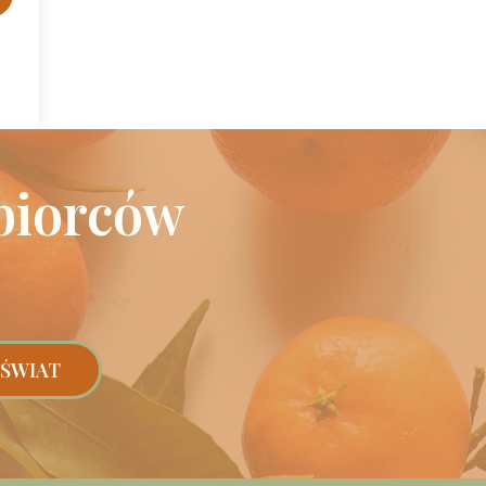
biorców
 ŚWIAT