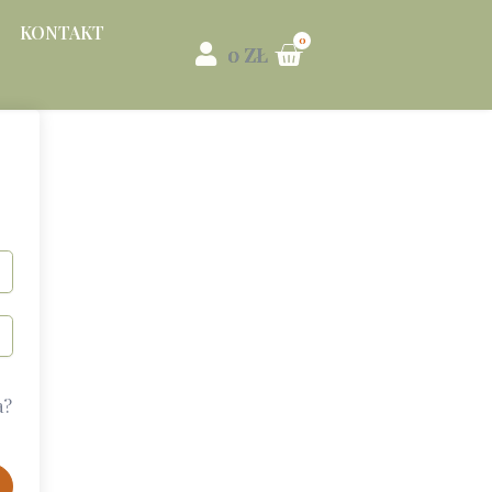
KONTAKT
0
ZŁ
a?